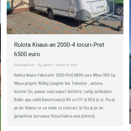
Rulota Knaus-an 2000-4 locuri-Pret
6500 euro
Uncategorized
By
admin
martie 19, 2026
Rulota Knaus Fabricatie 2000 Preț 6800 euro Mma 1100 kg
Masa proprie 960kg Lungime 6m Televizor , antena,
baterie 12v, panou solar,suport biciclete, carlig antibalans
Boiler apa caldă Înmatriculată RO cu ITP și RCA la zi, fiscal
pe loc Rulota se va vinde cu contract și fiscal pe loc
(proprietar persoana fizica/rulota unui prieten)