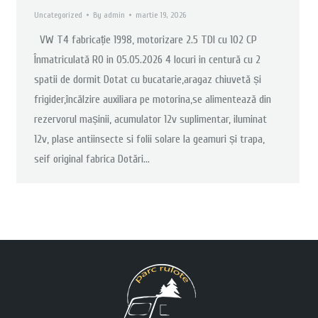
Uncategorized
By
admin
martie 19, 2026
VW T4 fabricație 1998, motorizare 2.5 TDI cu 102 CP
Înmatriculată RO in 05.05.2026 4 locuri in centură cu 2
spatii de dormit Dotat cu bucatarie,aragaz chiuvetă și
frigider,încălzire auxiliara pe motorina,se alimentează din
rezervorul mașinii, acumulator 12v suplimentar, iluminat
12v, plase antiinsecte si folii solare la geamuri și trapa,
seif original fabrica Dotări…