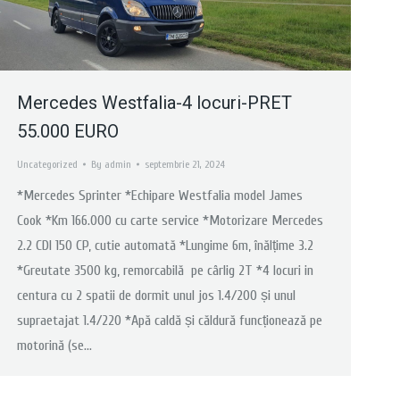
Mercedes Westfalia-4 locuri-PRET
55.000 EURO
Uncategorized
By
admin
septembrie 21, 2024
*Mercedes Sprinter *Echipare Westfalia model James
Cook *Km 166.000 cu carte service *Motorizare Mercedes
2.2 CDI 150 CP, cutie automată *Lungime 6m, înălțime 3.2
*Greutate 3500 kg, remorcabilă pe cârlig 2T *4 locuri in
centura cu 2 spatii de dormit unul jos 1.4/200 și unul
supraetajat 1.4/220 *Apă caldă și căldură funcționează pe
motorină (se…