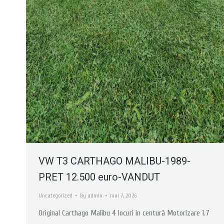
VW T3 CARTHAGO MALIBU-1989-
PRET 12.500 euro-VANDUT
Uncategorized
By
admin
mai 7, 2026
Original Carthago Malibu 4 locuri in centură Motorizare 1.7