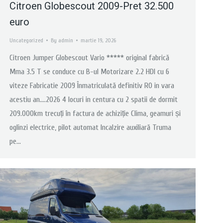
Citroen Globescout 2009-Pret 32.500
euro
Uncategorized
By
admin
martie 19, 2026
Citroen Jumper Globescout Vario ***** original fabrică
Mma 3.5 T se conduce cu B-ul Motorizare 2.2 HDI cu 6
viteze Fabricatie 2009 Înmatriculată definitiv RO in vara
acestiu an….2026 4 locuri in centura cu 2 spatii de dormit
209.000km trecuți în factura de achiziție Clima, geamuri și
oglinzi electrice, pilot automat Incalzire auxiliară Truma
pe…